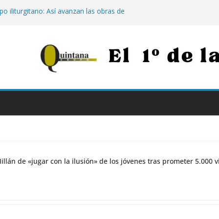
o iliturgitano: Así avanzan las obras de
 los caminos destrozados por las
Julio Millán de «jugar con la ilusión» de
eter 5.000 viviendas sin construir
s
histórico de Jaén: Jaén Merece Más
e «rematar» el centro abandonado
o Natalidad’: 500 euros por hijo para
dar exige mantener el tren Intercity con
baipás por Montoro
illán de «jugar con la ilusión» de los jóvenes tras prometer 5.000 v