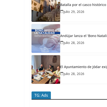
SANIDAD
Batalla por el casco históri
mayo
julio 29, 2026
22,
2026
Redacción
JaénPlus
Andújar lanza el ‘Bono Natali
V
julio 28, 2026
a
r
a
El Ayuntamiento de Jódar exi
p
julio 28, 2026
a
l
o
TG: Ads
h
i