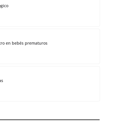
ógico
ostro en bebés prematuros
as