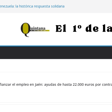
nezuela: la histórica respuesta solidaria
00 euros tras los destructivos
 para afianzar el empleo en Jaén:
000 euros por contratar de forma
Jaén: extinguido el fuego tras arder 14
Neurotraumatológico
para los más vulnerables: el Hospital de
apia con calostro en bebés prematuros
la propuesta para conectar Jaén y Madrid
n grandes obras
ianzar el empleo en Jaén: ayudas de hasta 22.000 euros por contr