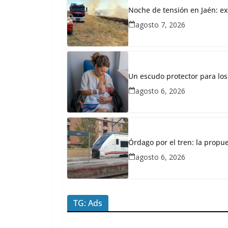
27,
Noche de tensión en Jaén: ex
2026
agosto 7, 2026
Redacción
JaénPlus
B
a
Un escudo protector para los
i
agosto 6, 2026
l
é
n
Órdago por el tren: la propu
s
agosto 6, 2026
e
c
o
TG: Ads
n