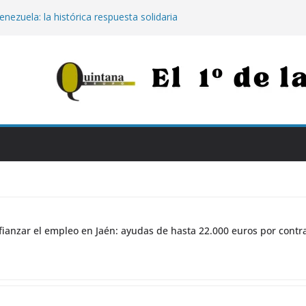
enezuela: la histórica respuesta solidaria
00 euros tras los destructivos
s para afianzar el empleo en Jaén:
000 euros por contratar de forma
Jaén: extinguido el fuego tras arder 14
Neurotraumatológico
para los más vulnerables: el Hospital de
rapia con calostro en bebés prematuros
la propuesta para conectar Jaén y Madrid
n grandes obras
ianzar el empleo en Jaén: ayudas de hasta 22.000 euros por contr