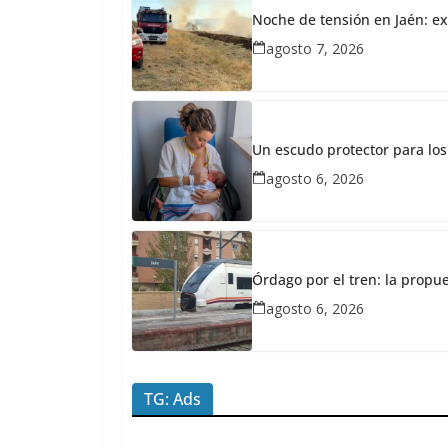
2026
Noche de tensión en Jaén: ex
Redacción
agosto 7, 2026
JaénPlus
P
r
o
Un escudo protector para los
agosto 6, 2026
y
e
c
t
Órdago por el tren: la propu
o
agosto 6, 2026
S
a
l
TG: Ads
v