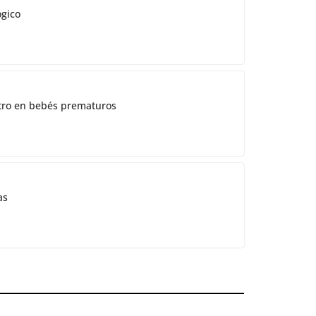
ógico
ostro en bebés prematuros
as