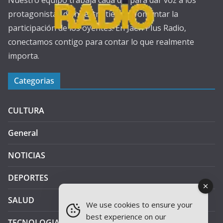
Nuestro equipo trabaja cada día para dar voz a los
protagonistas de nuestra tierra y fomentar la
participación de los oyentes. En Jaén Plus Radio,
conectamos contigo para contar lo que realmente
importa.
Categorias
CULTURA
General
NOTICIAS
DEPORTES
SALUD
We use cookies to ensure your
best experience on our
TECNOLOGIA