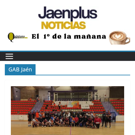
Saltar
al
contenido
GAB Jaén