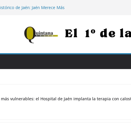
histórico de Jaén: Jaén Merece Más
e «rematar» el centro abandonado
ara los más vulnerables: el Hospital de
apia con calostro en bebés prematuros
a propuesta para conectar Jaén y Madrid
n grandes obras
nezuela: la histórica respuesta solidaria
0 euros tras los destructivos
Julio Millán de «jugar con la ilusión» de
eter 5.000 viviendas sin construir
s
 más vulnerables: el Hospital de Jaén implanta la terapia con cal