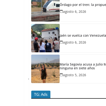
abril
Órdago por el tren: la propu
21,
agosto 6, 2026
2026
Redacción
JaénPlus
E
Jaén se vuelca con Venezuela:
l
agosto 6, 2026
R
e
a
María Segovia acusa a Julio M
l
ninguna en siete años
J
agosto 5, 2026
a
é
TG: Ads
n
s