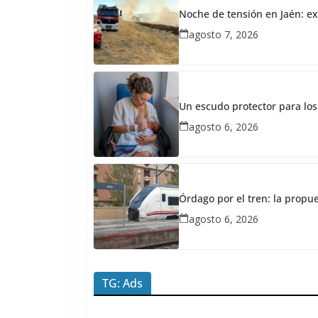
mayo
Noche de tensión en Jaén: ex
7,
agosto 7, 2026
2026
Redacción
JaénPlus
E
Un escudo protector para los
X
agosto 6, 2026
C
L
U
Órdago por el tren: la propu
S
agosto 6, 2026
I
V
A
TG: Ads
|
L