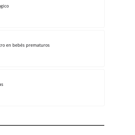
ógico
ostro en bebés prematuros
as