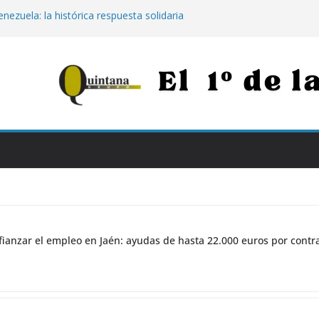
nezuela: la histórica respuesta solidaria
00 euros tras los destructivos
 para afianzar el empleo en Jaén:
000 euros por contratar de forma
Jaén: extinguido el fuego tras arder 14
Neurotraumatológico
para los más vulnerables: el Hospital de
apia con calostro en bebés prematuros
la propuesta para conectar Jaén y Madrid
n grandes obras
ianzar el empleo en Jaén: ayudas de hasta 22.000 euros por contr