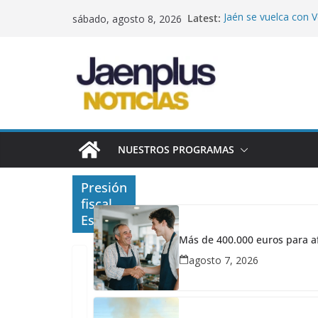
Saltar
Latest:
Jaén se vuelca con V
sábado, agosto 8, 2026
al
que supera los 190.0
terremotos
contenido
Más de 400.000 euro
ayudas de hasta 22.
indefinida
Noche de tensión en 
hectáreas junto al 
Un escudo protector 
Jaén implanta la te
NUESTROS PROGRAMAS
Órdago por el tren: 
en solo 2,5 horas si
Presión
fiscal
España
Más de 400.000 euros para af
agosto 7, 2026
PP
abril