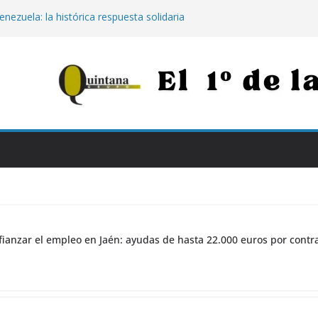
enezuela: la histórica respuesta solidaria
00 euros tras los destructivos
s para afianzar el empleo en Jaén:
000 euros por contratar de forma
Jaén: extinguido el fuego tras arder 14
Neurotraumatológico
para los más vulnerables: el Hospital de
rapia con calostro en bebés prematuros
la propuesta para conectar Jaén y Madrid
n grandes obras
ianzar el empleo en Jaén: ayudas de hasta 22.000 euros por contr