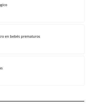
ógico
ostro en bebés prematuros
as