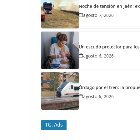
27,
Noche de tensión en Jaén: ex
2026
agosto 7, 2026
Redacción
JaénPlus
E
l
Un escudo protector para los
P
agosto 6, 2026
P
d
e
Órdago por el tren: la propu
n
agosto 6, 2026
u
n
c
TG: Ads
i