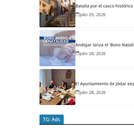
Batalla por el casco históri
30,
2026
julio 29, 2026
Redacción
JaénPlus
¿
Q
Andújar lanza el ‘Bono Natali
u
julio 28, 2026
é
e
s
El Ayuntamiento de Jódar exi
t
julio 28, 2026
á
p
a
TG: Ads
s