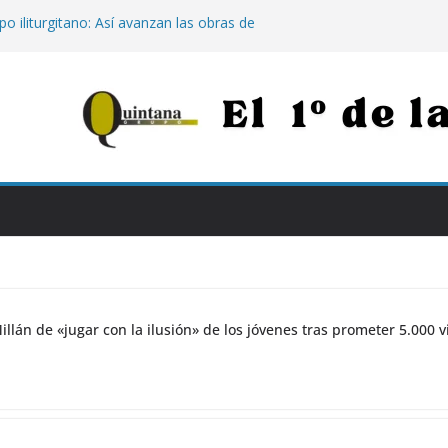
o iliturgitano: Así avanzan las obras de
 los caminos destrozados por las
Julio Millán de «jugar con la ilusión» de
eter 5.000 viviendas sin construir
s
histórico de Jaén: Jaén Merece Más
e «rematar» el centro abandonado
o Natalidad’: 500 euros por hijo para
dar exige mantener el tren Intercity con
baipás por Montoro
illán de «jugar con la ilusión» de los jóvenes tras prometer 5.000 v