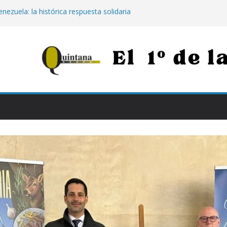
nezuela: la histórica respuesta solidaria
00 euros tras los destructivos
 para afianzar el empleo en Jaén:
000 euros por contratar de forma
Jaén: extinguido el fuego tras arder 14
Neurotraumatológico
para los más vulnerables: el Hospital de
apia con calostro en bebés prematuros
la propuesta para conectar Jaén y Madrid
n grandes obras