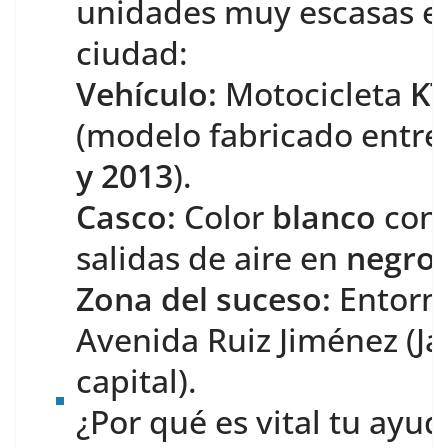
unidades muy escasas en
ciudad:
Vehículo:
Motocicleta
KT
(modelo fabricado entr
y 2013
).
Casco:
Color
blanco
con 
salidas de aire en
negro
.
Zona del suceso:
Entorno
Avenida Ruiz Jiménez (J
capital).
¿Por qué es vital tu ayud