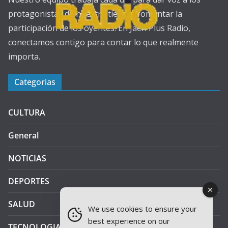
protagonistas de nuestra tierra y fomentar la
participación de los oyentes. En Jaén Plus Radio,
conectamos contigo para contar lo que realmente
importa.
Categorias
CULTURA
General
NOTICIAS
DEPORTES
SALUD
We use cookies to ensure your
best experience on our
TECNOLOGIA