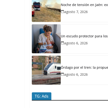
20,
Noche de tensión en Jaén: ex
2026
agosto 7, 2026
Redacción
JaénPlus
A
l
Un escudo protector para los
a
agosto 6, 2026
r
m
a
Órdago por el tren: la propu
e
agosto 6, 2026
n
l
a
TG: Ads
e