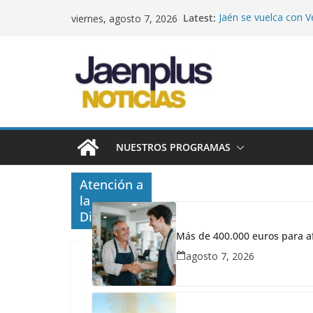
Saltar
Latest:
Jaén se vuelca con Ve
viernes, agosto 7, 2026
al
que supera los 190.0
terremotos
contenido
Más de 400.000 euros
ayudas de hasta 22.
indefinida
Noche de tensión en 
hectáreas junto al 
Un escudo protector 
Jaén implanta la ter
NUESTROS PROGRAMAS
Órdago por el tren: 
en solo 2,5 horas si
Atención a
la
Diversidad
Más de 400.000 euros para af
agosto 7, 2026
JAÉN
abril