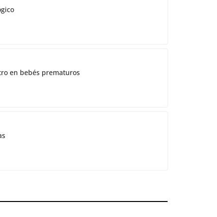
ógico
ostro en bebés prematuros
as