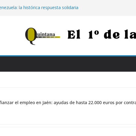
nezuela: la histórica respuesta solidaria
00 euros tras los destructivos
 para afianzar el empleo en Jaén:
000 euros por contratar de forma
Jaén: extinguido el fuego tras arder 14
Neurotraumatológico
para los más vulnerables: el Hospital de
apia con calostro en bebés prematuros
la propuesta para conectar Jaén y Madrid
n grandes obras
ianzar el empleo en Jaén: ayudas de hasta 22.000 euros por contr