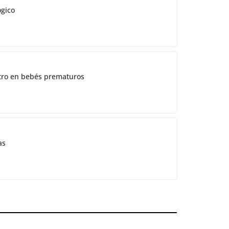
ógico
ostro en bebés prematuros
as