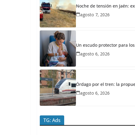
2026
Noche de tensión en Jaén: ex
Redacción
agosto 7, 2026
JaénPlus
E
l
G
Un escudo protector para los
agosto 6, 2026
a
l
a
r
Órdago por el tren: la propu
d
agosto 6, 2026
ó
n
R
TG: Ads
a