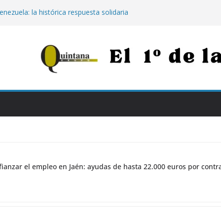
enezuela: la histórica respuesta solidaria
00 euros tras los destructivos
s para afianzar el empleo en Jaén:
000 euros por contratar de forma
Jaén: extinguido el fuego tras arder 14
Neurotraumatológico
para los más vulnerables: el Hospital de
rapia con calostro en bebés prematuros
la propuesta para conectar Jaén y Madrid
n grandes obras
ianzar el empleo en Jaén: ayudas de hasta 22.000 euros por contr