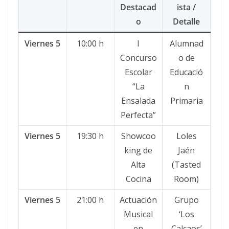
Destacad
ista /
o
Detalle
Viernes 5
10:00 h
I
Alumnad
Concurso
o de
Escolar
Educació
“La
n
Ensalada
Primaria
Perfecta”
Viernes 5
19:30 h
Showcoo
Loles
king de
Jaén
Alta
(Tasted
Cocina
Room)
Viernes 5
21:00 h
Actuación
Grupo
Musical
‘Los
en
Calcaos’