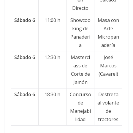
Directo
Sábado 6
11:00 h
Showcoo
Masa con
king de
Arte
Panaderí
Micropan
a
adería
Sábado 6
12:30 h
Mastercl
José
ass de
Marcos
Corte de
(Cavarel)
Jamón
Sábado 6
18:30 h
Concurso
Destreza
de
al volante
Manejabi
de
lidad
tractores