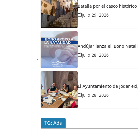
AYUNTAMIENTO
Batalla por el casco históri
DE JAEN
julio 29, 2026
abril
23,
2026
Redacción
JaénPlus
Andújar lanza el ‘Bono Natali
J
julio 28, 2026
a
é
n
El Ayuntamiento de Jódar exi
s
julio 28, 2026
e
c
o
TG: Ads
n