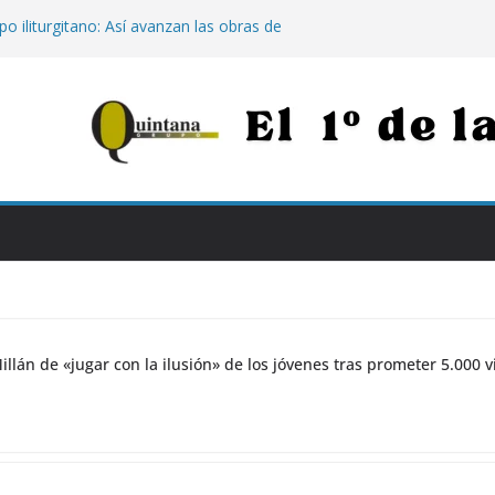
o iliturgitano: Así avanzan las obras de
 los caminos destrozados por las
Julio Millán de «jugar con la ilusión» de
eter 5.000 viviendas sin construir
s
histórico de Jaén: Jaén Merece Más
e «rematar» el centro abandonado
o Natalidad’: 500 euros por hijo para
dar exige mantener el tren Intercity con
baipás por Montoro
illán de «jugar con la ilusión» de los jóvenes tras prometer 5.000 v