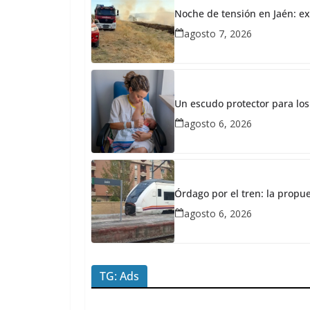
OPINION
Noche de tensión en Jaén: ex
mayo
agosto 7, 2026
18,
2026
Redacción
JaénPlus
Un escudo protector para los
A
agosto 6, 2026
D
O
R
M
Órdago por el tren: la propu
agosto 6, 2026
E
C
I
TG: Ads
D
O