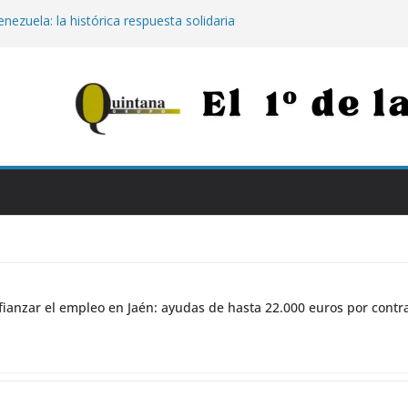
nezuela: la histórica respuesta solidaria
00 euros tras los destructivos
 para afianzar el empleo en Jaén:
000 euros por contratar de forma
Jaén: extinguido el fuego tras arder 14
Neurotraumatológico
para los más vulnerables: el Hospital de
apia con calostro en bebés prematuros
la propuesta para conectar Jaén y Madrid
n grandes obras
ianzar el empleo en Jaén: ayudas de hasta 22.000 euros por contr