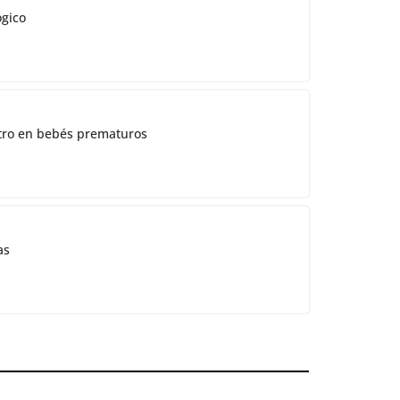
ógico
ostro en bebés prematuros
as