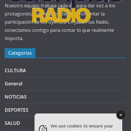
Nuestro equipo trabaja cada día para dar voz a los
protagonistas de nuestra tierra y fomentar la
participación de los oyentes. En Jaén Plus Radio,
conectamos contigo para contar lo que realmente
importa.
Categorias
CULTURA
General
NOTICIAS
DEPORTES
SALUD
We use cookies to ensure your