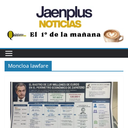
Saltar
al
contenido
Moncloa lawfare