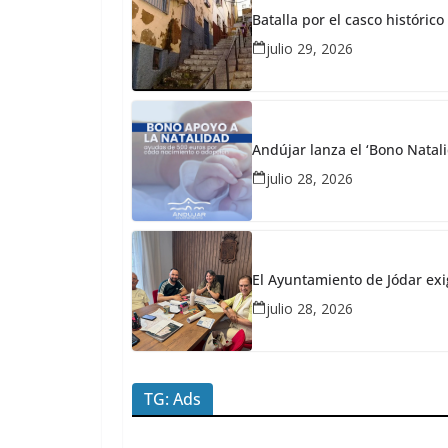
2026
Batalla por el casco históri
Redacción
julio 29, 2026
JaénPlus
T
e
r
Andújar lanza el ‘Bono Natali
julio 28, 2026
r
e
m
o
El Ayuntamiento de Jódar exi
t
julio 28, 2026
o
p
o
TG: Ads
l