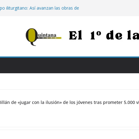
o iliturgitano: Así avanzan las obras de
 los caminos destrozados por las
Julio Millán de «jugar con la ilusión» de
eter 5.000 viviendas sin construir
s
histórico de Jaén: Jaén Merece Más
e «rematar» el centro abandonado
o Natalidad’: 500 euros por hijo para
dar exige mantener el tren Intercity con
baipás por Montoro
illán de «jugar con la ilusión» de los jóvenes tras prometer 5.000 v