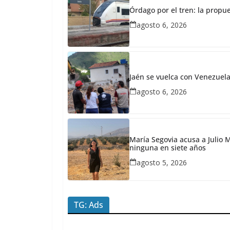
24,
Órdago por el tren: la propu
2026
agosto 6, 2026
Redacción
JaénPlus
V
u
Jaén se vuelca con Venezuela:
e
agosto 6, 2026
l
c
o
María Segovia acusa a Julio M
ninguna en siete años
e
agosto 5, 2026
l
e
c
TG: Ads
t