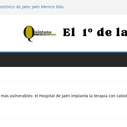
 histórico de Jaén: Jaén Merece Más
e «rematar» el centro abandonado
para los más vulnerables: el Hospital de
apia con calostro en bebés prematuros
la propuesta para conectar Jaén y Madrid
n grandes obras
nezuela: la histórica respuesta solidaria
00 euros tras los destructivos
 Julio Millán de «jugar con la ilusión» de
eter 5.000 viviendas sin construir
os
 más vulnerables: el Hospital de Jaén implanta la terapia con cal