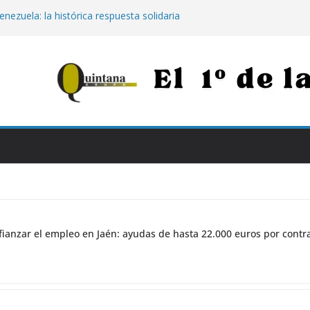
enezuela: la histórica respuesta solidaria
00 euros tras los destructivos
s para afianzar el empleo en Jaén:
000 euros por contratar de forma
Jaén: extinguido el fuego tras arder 14
Neurotraumatológico
para los más vulnerables: el Hospital de
rapia con calostro en bebés prematuros
la propuesta para conectar Jaén y Madrid
n grandes obras
ianzar el empleo en Jaén: ayudas de hasta 22.000 euros por contr