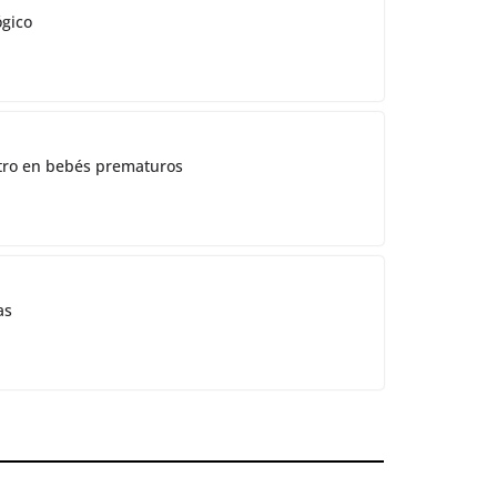
ógico
ostro en bebés prematuros
as