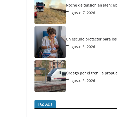
abril
Noche de tensión en Jaén: ex
20,
agosto 7, 2026
2026
Redacción
JaénPlus
E
Un escudo protector para los
l
agosto 6, 2026
A
b
u
Órdago por el tren: la propu
e
agosto 6, 2026
l
o
y
TG: Ads
a
l