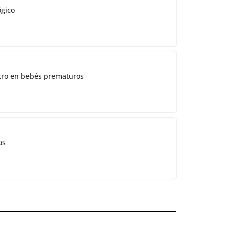
ógico
ostro en bebés prematuros
as