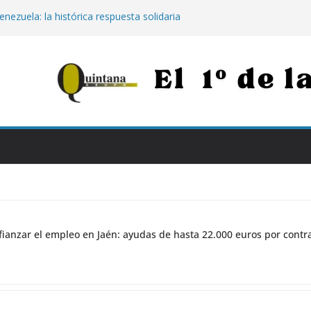
enezuela: la histórica respuesta solidaria
00 euros tras los destructivos
s para afianzar el empleo en Jaén:
000 euros por contratar de forma
Jaén: extinguido el fuego tras arder 14
Neurotraumatológico
para los más vulnerables: el Hospital de
rapia con calostro en bebés prematuros
la propuesta para conectar Jaén y Madrid
n grandes obras
ianzar el empleo en Jaén: ayudas de hasta 22.000 euros por contr