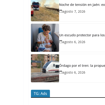
Noche de tensión en Jaén: ex
SUCESOS
agosto 7, 2026
febrero
16, 2026
Redacción
JaénPlus
U
Un escudo protector para los
n
agosto 6, 2026
t
e
r
Órdago por el tren: la propu
r
agosto 6, 2026
e
m
o
TG: Ads
t