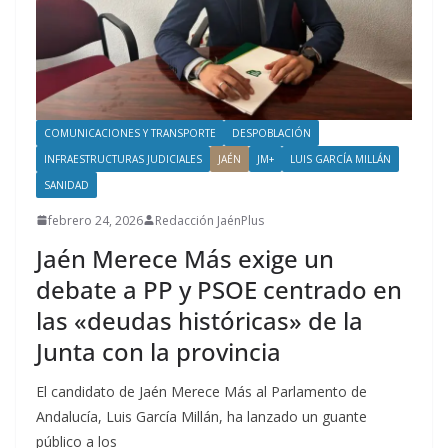
COMUNICACIONES Y TRANSPORTE
DESPOBLACIÓN
INFRAESTRUCTURAS JUDICIALES
JAÉN
JM+
LUIS GARCÍA MILLÁN
SANIDAD
febrero 24, 2026
Redacción JaénPlus
Jaén Merece Más exige un
debate a PP y PSOE centrado en
las «deudas históricas» de la
Junta con la provincia
El candidato de Jaén Merece Más al Parlamento de
Andalucía, Luis García Millán, ha lanzado un guante
público a los