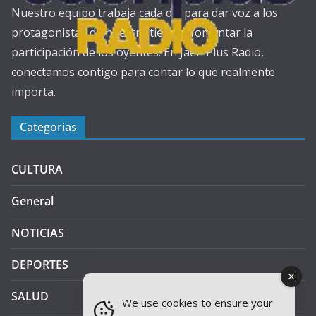
Nuestro equipo trabaja cada día para dar voz a los
protagonistas de nuestra tierra y fomentar la
participación de los oyentes. En Jaén Plus Radio,
conectamos contigo para contar lo que realmente
importa.
Categorias
CULTURA
General
NOTICIAS
DEPORTES
SALUD
We use cookies to ensure your