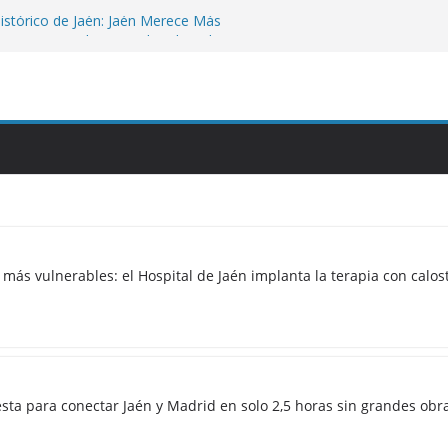
histórico de Jaén: Jaén Merece Más
e «rematar» el centro abandonado
ara los más vulnerables: el Hospital de
apia con calostro en bebés prematuros
a propuesta para conectar Jaén y Madrid
n grandes obras
nezuela: la histórica respuesta solidaria
0 euros tras los destructivos
Julio Millán de «jugar con la ilusión» de
eter 5.000 viviendas sin construir
s
 más vulnerables: el Hospital de Jaén implanta la terapia con cal
esta para conectar Jaén y Madrid en solo 2,5 horas sin grandes obr