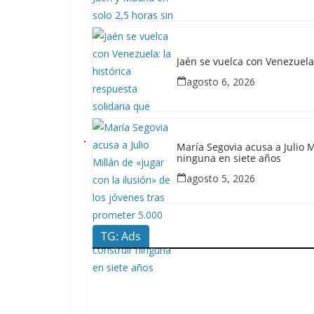
febrero
25, 2026
Redacción
Jaén se vuelca con Venezuela:
JaénPlus
agosto 6, 2026
L
a
J
María Segovia acusa a Julio M
u
ninguna en siete años
n
agosto 5, 2026
t
a
TG: Ads
i
n
v
i