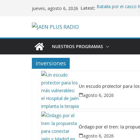
Saltar
Latest:
Batalla por el casco 
jueves, agosto 6, 2026
al
acusa a PSOE y PP d
Un escudo protector p
contenido
Jaén implanta la ter
Órdago por el tren: l
en solo 2,5 horas si
Jaén se vuelca con Ve
NUESTROS PROGRAMAS
que supera los 190.00
terremotos
inversiones
María Segovia acusa a 
los jóvenes tras prom
ninguna en siete año
Un escudo protector para los
CENTRO DE
agosto 6, 2026
SALUD
INVERSIONES
JAÉN
LA
Órdago por el tren: la propu
MAGDALENA
agosto 6, 2026
SANIDAD