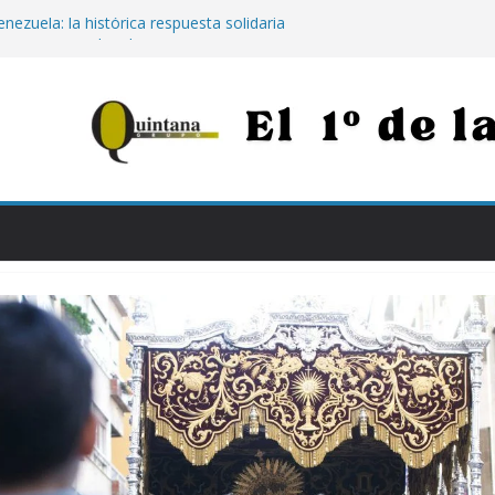
nezuela: la histórica respuesta solidaria
00 euros tras los destructivos
 para afianzar el empleo en Jaén:
000 euros por contratar de forma
Jaén: extinguido el fuego tras arder 14
Neurotraumatológico
para los más vulnerables: el Hospital de
apia con calostro en bebés prematuros
la propuesta para conectar Jaén y Madrid
n grandes obras