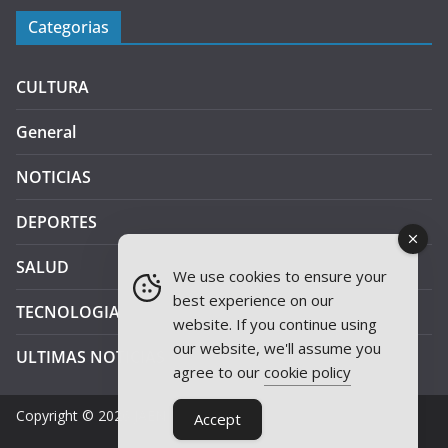
Categorias
CULTURA
General
NOTICIAS
DEPORTES
SALUD
We use cookies to ensure your
best experience on our
TECNOLOGIA
website. If you continue using
our website, we'll assume you
ULTIMAS NOTICIAS
agree to our
cookie policy
Copyright © 2026
JAEN PLUS RADIO
.
Accept