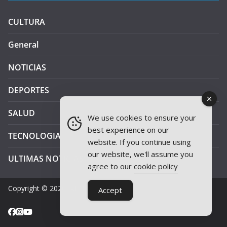
CULTURA
General
NOTICIAS
DEPORTES
SALUD
We use cookies to ensure your
best experience on our
TECNOLOGIA
website. If you continue using
our website, we'll assume you
ULTIMAS NOTICIAS
agree to our
cookie policy
Copyright © 2026
JAEN PLUS RADIO
.
Accept