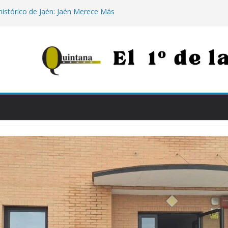
 histórico de Jaén: Jaén Merece Más
e «rematar» el centro abandonado
para los más vulnerables: el Hospital de
apia con calostro en bebés prematuros
la propuesta para conectar Jaén y Madrid
n grandes obras
nezuela: la histórica respuesta solidaria
00 euros tras los destructivos
 Julio Millán de «jugar con la ilusión» de
eter 5.000 viviendas sin construir
os