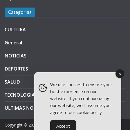
Categorias
CULTURA
General
NOTICIAS
DEPORTES
SALUD
We use cookies to ensure your
best experience on our
TECNOLOGIA
website. If you continue using
our website, we'll assume you
ULTIMAS NOTICIAS
agree to our
cookie policy
Copyright © 2026
JAEN PLUS RADIO
.
Accept