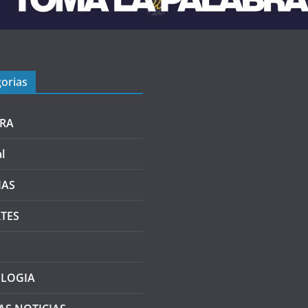
orias
RA
l
IAS
TES
LOGIA