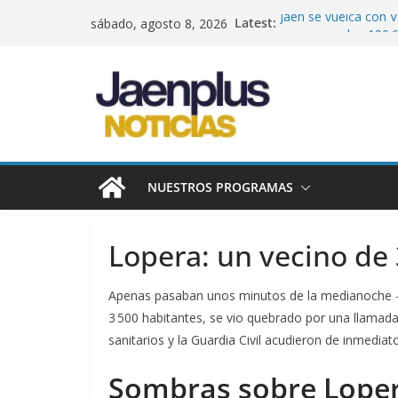
Saltar
Latest:
Jaén se vuelca con V
sábado, agosto 8, 2026
al
que supera los 190.0
terremotos
contenido
Más de 400.000 euro
ayudas de hasta 22.
indefinida
Noche de tensión en 
hectáreas junto al 
Un escudo protector 
Jaén implanta la te
NUESTROS PROGRAMAS
Órdago por el tren: 
en solo 2,5 horas si
Lopera: un vecino de
Apenas pasaban unos minutos de la medianoche
3 500 habitantes, se vio quebrado por una llamada
sanitarios y la Guardia Civil acudieron de inmediato
Sombras sobre Lope