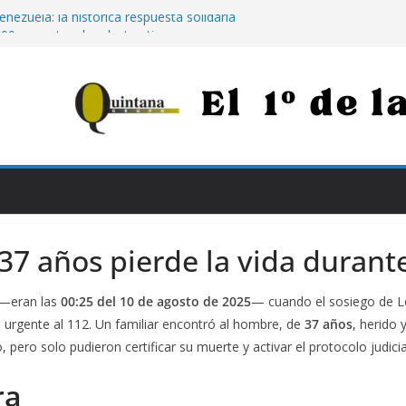
enezuela: la histórica respuesta solidaria
00 euros tras los destructivos
s para afianzar el empleo en Jaén:
000 euros por contratar de forma
Jaén: extinguido el fuego tras arder 14
Neurotraumatológico
para los más vulnerables: el Hospital de
rapia con calostro en bebés prematuros
la propuesta para conectar Jaén y Madrid
n grandes obras
 37 años pierde la vida dura
 —eran las
00:25 del 10 de agosto de 2025
— cuando el sosiego de L
 urgente al 112. Un familiar encontró al hombre, de
37 años
, herido 
, pero solo pudieron certificar su muerte y activar el protocolo judici
ra